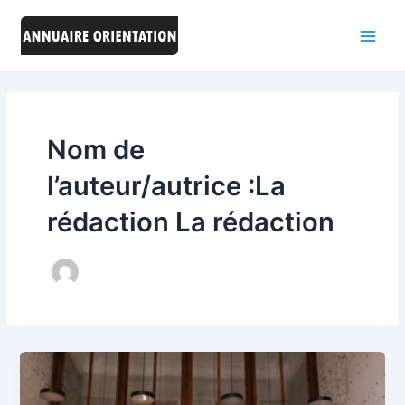
Aller
au
Main
contenu
Men
Nom de
l’auteur/autrice :La
rédaction La rédaction