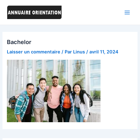
Aller
au
Main
contenu
Men
Bachelor
Laisser un commentaire
/ Par
Linus
/
avril 11, 2024